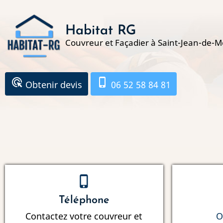
Aller
au
Habitat RG
contenu
Couvreur et Façadier à Saint-Jean-de-M
principal
ads_click
phone_iphone
Obtenir devis
06 52 58 84 81
phone_iphone
Téléphone
Contactez votre couvreur et
O