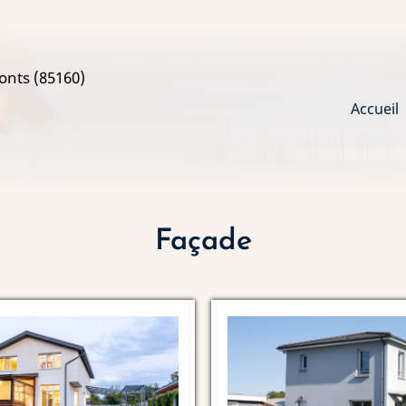
onts (85160)
Main
Accueil
navi
Façade