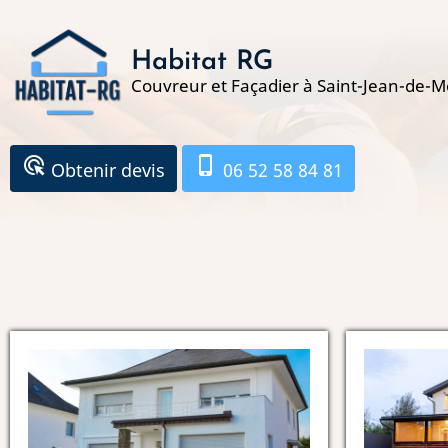
Aller
au
Habitat RG
contenu
Couvreur et Façadier à Saint-Jean-de-M
principal
ads_click
phone_iphone
Obtenir devis
06 52 58 84 81