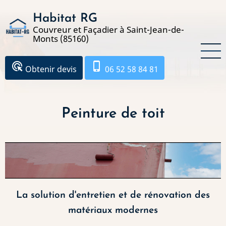
Aller
Habitat RG
au
Couvreur et Façadier à Saint-Jean-de-
contenu
Monts (85160)
principal
ads_click
phone_iphone
Obtenir devis
06 52 58 84 81
Peinture de toit
La solution d'entretien et de rénovation des
matériaux modernes